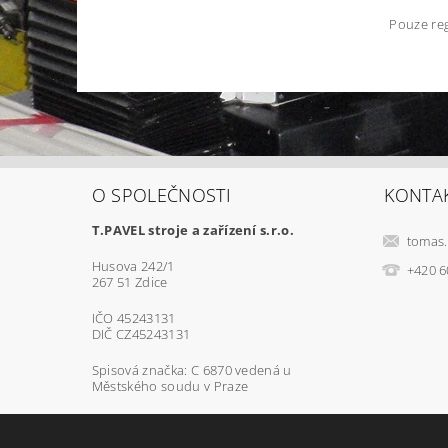
Pouze reg
O SPOLEČNOSTI
KONTA
T.PAVEL stroje a zařízení s.r.o.
tomas.
Husova 242/1
+420 6
267 51 Zdice
IČO 45243131
DIČ CZ45243131
Spisová značka: C 6870 vedená u
Městského soudu v Praze