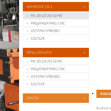
NÁHRADNÍ DÍLY
FN 20/22/25/32/40
FNGJ/FNGP/FNG CNC
OSTATNÍ VÝROBCI
S32/S28
PŘÍSLUŠENSTVÍ
FN 20/22/25/32/40
FNGJ/FNGP/FNG CNC
OSTATNÍ VÝROBCI
S32/S28
DISKU
ZNAČKY
Buďte prv