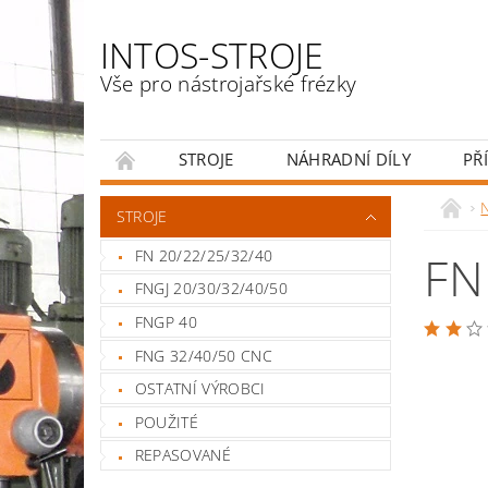
INTOS-STROJE
Vše pro nástrojařské frézky
STROJE
NÁHRADNÍ DÍLY
PŘ
ENGLISH
N
STROJE
FN 20/22/25/32/40
FN
FNGJ 20/30/32/40/50
FNGP 40
FNG 32/40/50 CNC
OSTATNÍ VÝROBCI
POUŽITÉ
REPASOVANÉ