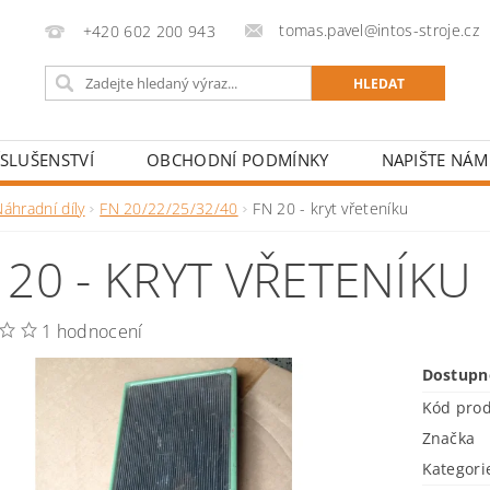
tomas.pavel@intos-stroje.cz
+420 602 200 943
ÍSLUŠENSTVÍ
OBCHODNÍ PODMÍNKY
NAPIŠTE NÁM
áhradní díly
FN 20/22/25/32/40
FN 20 - kryt vřeteníku
 20 - KRYT VŘETENÍKU
1 hodnocení
Dostupn
Kód pro
Značka
Kategori