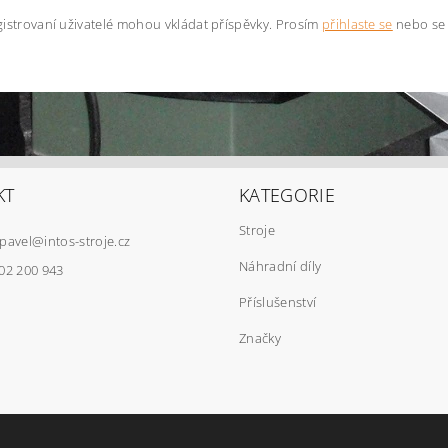
istrovaní uživatelé mohou vkládat příspěvky. Prosím
přihlaste se
nebo s
KT
KATEGORIE
Stroje
pavel
@
intos-stroje.cz
Náhradní díly
02 200 943
Příslušenství
Značky