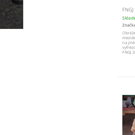
FNGJ
Skla
Značk
Obráže
mezide
na jin
vyfréz
FNGJ 2