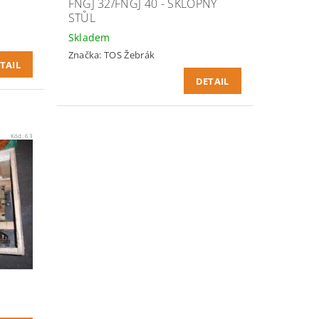
FNGJ 32/FNGJ 40 - SKLOPNÝ
STŮL
Skladem
Značka:
TOS Žebrák
TAIL
DETAIL
Kód:
63