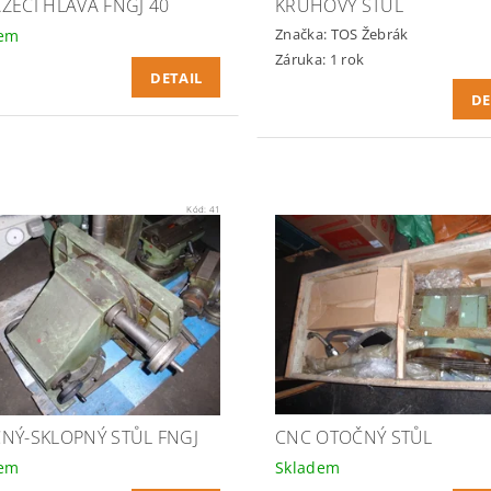
ŽECÍ HLAVA FNGJ 40
KRUHOVÝ STŮL
Značka:
TOS Žebrák
dem
Záruka: 1 rok
DETAIL
DE
Kód:
41
NÝ-SKLOPNÝ STŮL FNGJ
CNC OTOČNÝ STŮL
dem
Skladem