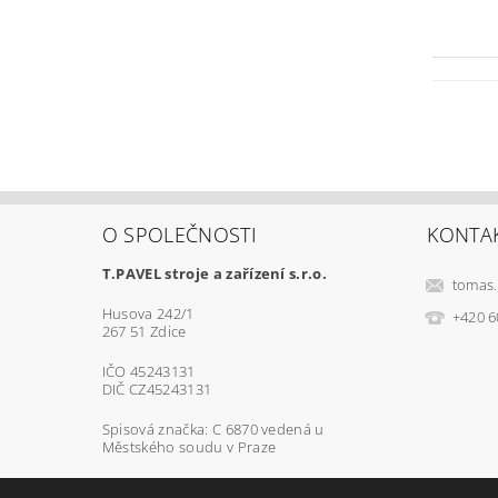
O SPOLEČNOSTI
KONTA
T.PAVEL stroje a zařízení s.r.o.
tomas.
Husova 242/1
+420 6
267 51 Zdice
IČO 45243131
DIČ CZ45243131
Spisová značka: C 6870 vedená u
Městského soudu v Praze