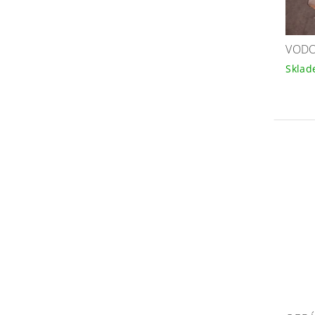
VODO
Skla