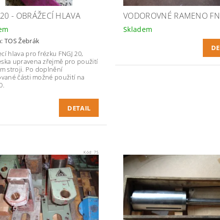
 20 - OBRÁŽECÍ HLAVA
VODOROVNÉ RAMENO FN
dem
Skladem
a:
TOS Žebrák
DE
cí hlava pro frézku FNGJ 20,
ska upravena zřejmě pro použití
ém stroji. Po doplnění
ované části možné použití na
0.
DETAIL
Kód:
75