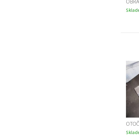
OBRÁ
Skla
OTOČ
Skla