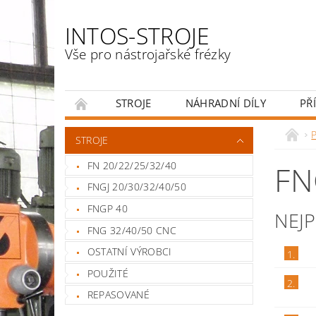
INTOS-STROJE
Vše pro nástrojařské frézky
STROJE
NÁHRADNÍ DÍLY
PŘ
ENGLISH
P
STROJE
FN 20/22/25/32/40
FN
FNGJ 20/30/32/40/50
FNGP 40
NEJ
FNG 32/40/50 CNC
OSTATNÍ VÝROBCI
1.
POUŽITÉ
2.
REPASOVANÉ