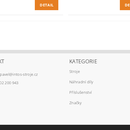
DETAIL
DE
KT
KATEGORIE
Stroje
pavel
@
intos-stroje.cz
Náhradní díly
02 200 943
Příslušenství
Značky