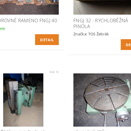
ROVNÉ RAMENO FNGJ 40
FNGJ 32 - RYCHLOBĚŽNÁ
PINOLA
dem
Značka:
TOS Žebrák
DETAIL
DE
Kód:
72