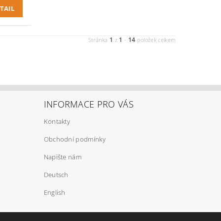
TAIL
1
1
14
Stránka
z
-
položek celkem
INFORMACE PRO VÁS
Kontakty
Obchodní podmínky
Napište nám
Deutsch
English