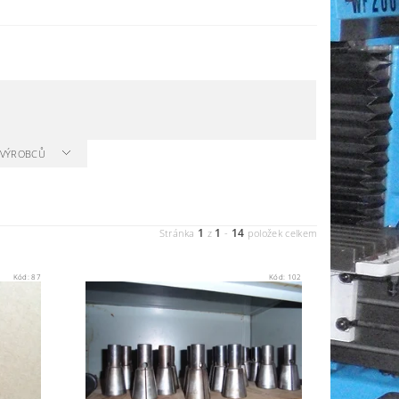
A VÝROBCŮ
1
1
14
Stránka
z
-
položek celkem
Kód:
87
Kód:
102