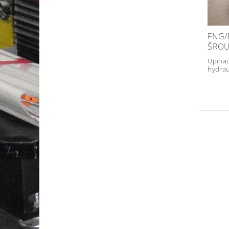
FNG/
ŠROU
Upínac
hydrau