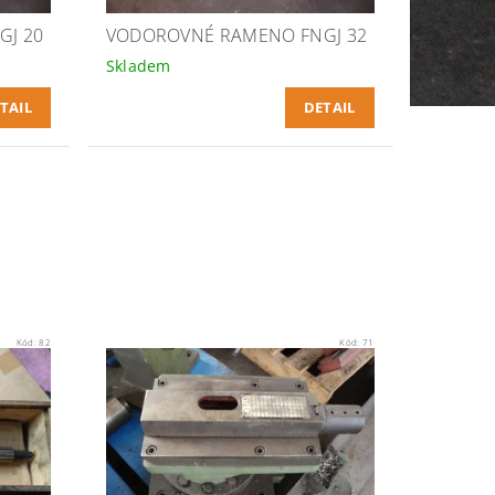
GJ 20
VODOROVNÉ RAMENO FNGJ 32
Skladem
TAIL
DETAIL
Kód:
82
Kód:
71