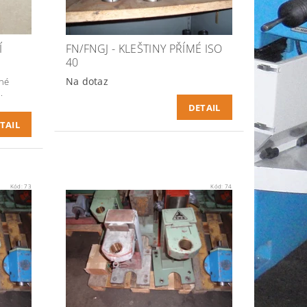
Í
FN/FNGJ - KLEŠTINY PŘÍMÉ ISO
40
Na dotaz
ené
.
DETAIL
TAIL
Kód:
73
Kód:
74