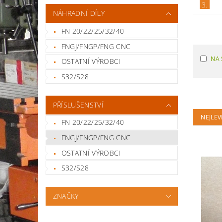
3.
NÁHRADNÍ DÍLY
FN 20/22/25/32/40
FNGJ/FNGP/FNG CNC
NA 
OSTATNÍ VÝROBCI
S32/S28
PŘÍSLUŠENSTVÍ
NEJLEV
FN 20/22/25/32/40
FNGJ/FNGP/FNG CNC
OSTATNÍ VÝROBCI
S32/S28
ZNAČKY