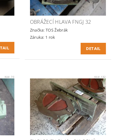
OBRÁŽECÍ HLAVA FNGJ 32
Značka:
TOS Žebrák
Záruka: 1 rok
TAIL
DETAIL
Kód:
70
Kód:
132