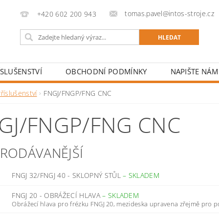
tomas.pavel@intos-stroje.cz
+420 602 200 943
ÍSLUŠENSTVÍ
OBCHODNÍ PODMÍNKY
NAPIŠTE NÁM
říslušenství
FNGJ/FNGP/FNG CNC
GJ/FNGP/FNG CNC
PRODÁVANĚJŠÍ
FNGJ 32/FNGJ 40 - SKLOPNÝ STŮL
–
SKLADEM
FNGJ 20 - OBRÁŽECÍ HLAVA
–
SKLADEM
Obrážecí hlava pro frézku FNGJ 20, mezideska upravena zřejmě pro pou