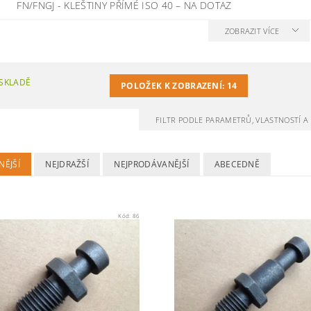
FN/FNGJ - KLEŠTINY PŘÍMÉ ISO 40
–
NA DOTAZ
ZOBRAZIT VÍCE
SKLADĚ
POLOŽEK K ZOBRAZENÍ:
14
FILTR PODLE PARAMETRŮ, VLASTNOSTÍ 
NĚJŠÍ
NEJDRAŽŠÍ
NEJPRODÁVANĚJŠÍ
ABECEDNĚ
Kód:
86