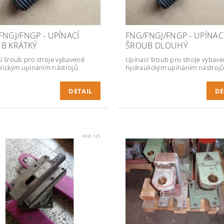
FNGJ/FNGP - UPÍNACÍ
FNG/FNGJ/FNGP - UPÍNAC
B KRÁTKÝ
ŠROUB DLOUHÝ
í šroub pro stroje vybavené
Upínací šroub pro stroje vybav
lickým upínáním nástrojů.
hydraulickým upínáním nástrojů
DETAIL
DE
Kód:
125