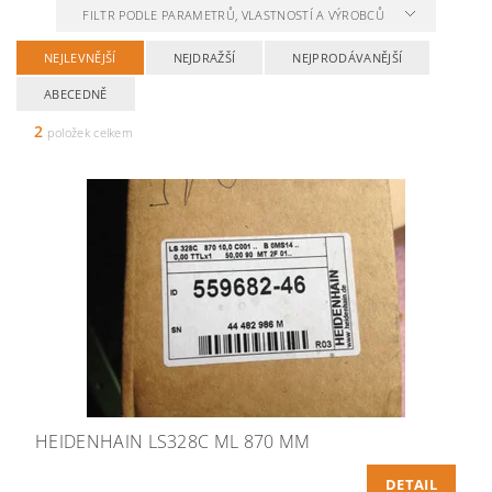
FILTR PODLE PARAMETRŮ, VLASTNOSTÍ A VÝROBCŮ
NEJLEVNĚJŠÍ
NEJDRAŽŠÍ
NEJPRODÁVANĚJŠÍ
ABECEDNĚ
2
položek celkem
HEIDENHAIN LS328C ML 870 MM
DETAIL