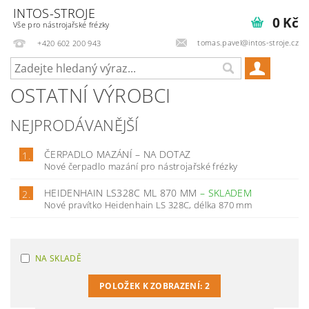
INTOS-STROJE
0 Kč
Vše pro nástrojařské frézky
tomas.pavel@intos-stroje.cz
+420 602 200 943
OSTATNÍ VÝROBCI
NEJPRODÁVANĚJŠÍ
ČERPADLO MAZÁNÍ
–
NA DOTAZ
1.
Nové čerpadlo mazání pro nástrojařské frézky
HEIDENHAIN LS328C ML 870 MM
–
SKLADEM
2.
Nové pravítko Heidenhain LS 328C, délka 870 mm
NA SKLADĚ
POLOŽEK K ZOBRAZENÍ:
2