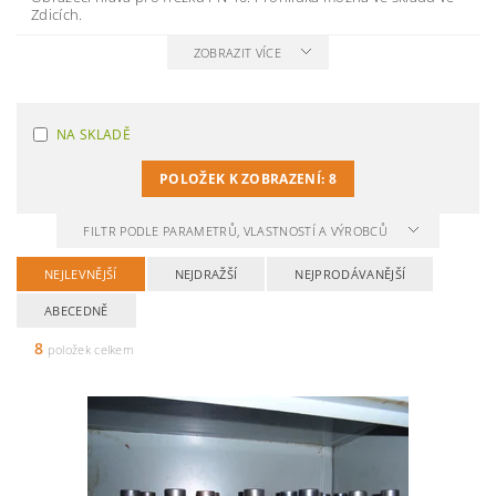
Zdicích.
ZOBRAZIT VÍCE
NA SKLADĚ
POLOŽEK K ZOBRAZENÍ:
8
FILTR PODLE PARAMETRŮ, VLASTNOSTÍ A VÝROBCŮ
NEJLEVNĚJŠÍ
NEJDRAŽŠÍ
NEJPRODÁVANĚJŠÍ
ABECEDNĚ
8
položek celkem