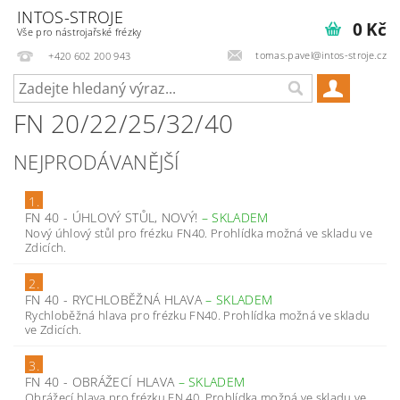
INTOS-STROJE
0 Kč
Vše pro nástrojařské frézky
tomas.pavel@intos-stroje.cz
+420 602 200 943
FN 20/22/25/32/40
NEJPRODÁVANĚJŠÍ
1.
FN 40 - ÚHLOVÝ STŮL, NOVÝ!
–
SKLADEM
Nový úhlový stůl pro frézku FN40. Prohlídka možná ve skladu ve
Zdicích.
2.
FN 40 - RYCHLOBĚŽNÁ HLAVA
–
SKLADEM
Rychloběžná hlava pro frézku FN40. Prohlídka možná ve skladu
ve Zdicích.
3.
FN 40 - OBRÁŽECÍ HLAVA
–
SKLADEM
Obrážecí hlava pro frézku FN 40. Prohlídka možná ve skladu ve