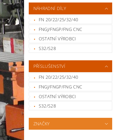
NÁHRADNÍ DÍLY
FN 20/22/25/32/40
FNGJ/FNGP/FNG CNC
OSTATNÍ VÝROBCI
S32/S28
PŘÍSLUŠENSTVÍ
FN 20/22/25/32/40
FNGJ/FNGP/FNG CNC
OSTATNÍ VÝROBCI
S32/S28
ZNAČKY