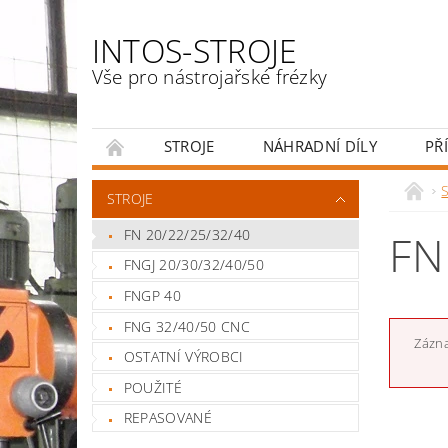
INTOS-STROJE
Vše pro nástrojařské frézky
STROJE
NÁHRADNÍ DÍLY
PŘ
ENGLISH
S
STROJE
FN 20/22/25/32/40
FN
FNGJ 20/30/32/40/50
FNGP 40
FNG 32/40/50 CNC
Zázna
OSTATNÍ VÝROBCI
POUŽITÉ
REPASOVANÉ