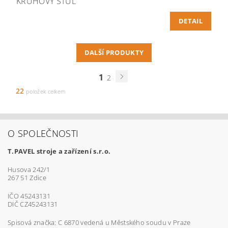
KRUHOVÝ STŮL
DETAIL
DALŠÍ PRODUKTY
1
2
22
položek celkem
O SPOLEČNOSTI
T.PAVEL stroje a zařízení s.r.o.
Husova 242/1
267 51 Zdice
IČO 45243131
DIČ CZ45243131
Spisová značka: C 6870 vedená u Městského soudu v Praze