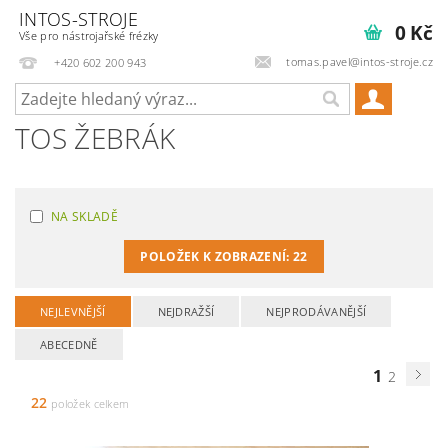
INTOS-STROJE
0 Kč
Vše pro nástrojařské frézky
tomas.pavel@intos-stroje.cz
+420 602 200 943
TOS ŽEBRÁK
NA SKLADĚ
POLOŽEK K ZOBRAZENÍ:
22
NEJLEVNĚJŠÍ
NEJDRAŽŠÍ
NEJPRODÁVANĚJŠÍ
ABECEDNĚ
1
2
22
položek celkem