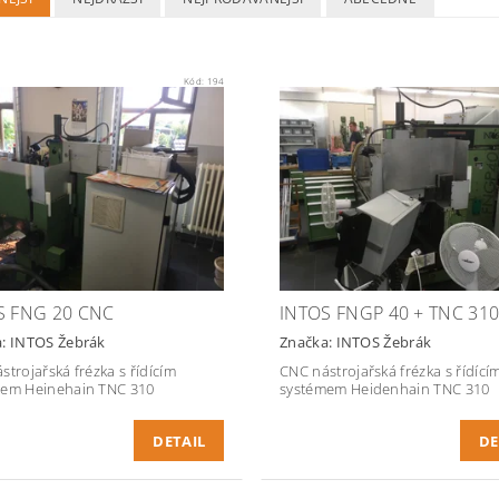
Kód:
194
S FNG 20 CNC
INTOS FNGP 40 + TNC 31
a:
INTOS Žebrák
Značka:
INTOS Žebrák
strojařská frézka s řídícím
CNC nástrojařská frézka s řídící
mem Heinehain TNC 310
systémem Heidenhain TNC 310
DETAIL
DE