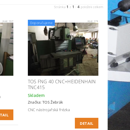
1
1
4
Stránka
z
-
položek celkem
Kód:
197
Kód:
173
Doporučujeme
0
TOS FNG 40 CNC+HEIDENHAIN
TNC415
Skladem
m
Značka:
TOS Žebrák
CNC nástrojařská frézka
TAIL
DETAIL