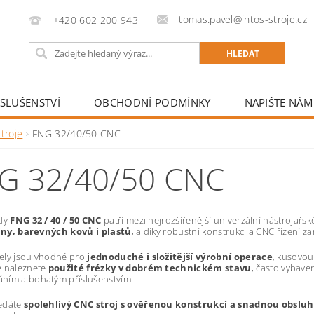
tomas.pavel@intos-stroje.cz
+420 602 200 943
ÍSLUŠENSTVÍ
OBCHODNÍ PODMÍNKY
NAPIŠTE NÁM
troje
FNG 32/40/50 CNC
G 32/40/50 CNC
ady
FNG 32 / 40 / 50 CNC
patří mezi nejrozšířenější univerzální nástrojařs
tiny, barevných kovů i plastů
, a díky robustní konstrukci a CNC řízení
ely jsou vhodné pro
jednoduché i složitější výrobní operace
, kusovou
e naleznete
použité frézky v dobrém technickém stavu
, často vybav
ním a bohatým příslušenstvím.
edáte
spolehlivý CNC stroj s ověřenou konstrukcí a snadnou obslu