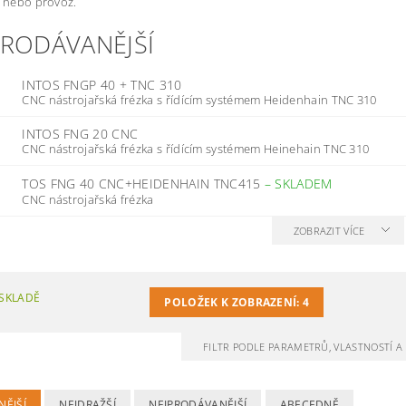
u nebo provoz.
PRODÁVANĚJŠÍ
INTOS FNGP 40 + TNC 310
CNC nástrojařská frézka s řídícím systémem Heidenhain TNC 310
INTOS FNG 20 CNC
CNC nástrojařská frézka s řídícím systémem Heinehain TNC 310
TOS FNG 40 CNC+HEIDENHAIN TNC415
–
SKLADEM
CNC nástrojařská frézka
ZOBRAZIT VÍCE
SKLADĚ
POLOŽEK K ZOBRAZENÍ:
4
FILTR PODLE PARAMETRŮ, VLASTNOSTÍ 
NĚJŠÍ
NEJDRAŽŠÍ
NEJPRODÁVANĚJŠÍ
ABECEDNĚ