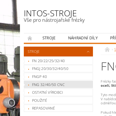
INTOS-STROJE
Vše pro nástrojařské frézky
STROJE
NÁHRADNÍ DÍLY
PŘ
ENGLISH
S
STROJE
FN 20/22/25/32/40
FN
FNGJ 20/30/32/40/50
FNGP 40
Frézky ř
FNG 32/40/50 CNC
oceli, li
OSTATNÍ VÝROBCI
Tyto mod
V nabídc
POUŽITÉ
odměřová
REPASOVANÉ
Pokud hl