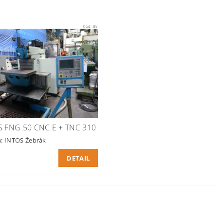
Kód:
88
S FNG 50 CNC E + TNC 310
a:
INTOS Žebrák
DETAIL