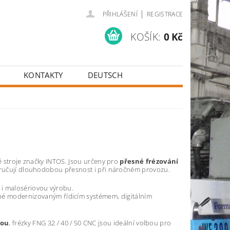
|
PŘIHLÁŠENÍ
REGISTRACE
KOŠÍK:
0 Kč
KONTAKTY
DEUTSCH
ké stroje značky INTOS. Jsou určeny pro
přesné frézování
 zaručují dlouhodobou přesnost i při náročném provozu.
 i malosériovou výrobu.
ené modernizovaným řídicím systémem, digitálním
hou
, frézky FNG 32 / 40 / 50 CNC jsou ideální volbou pro