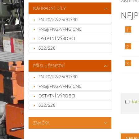
vaši díln
NÁHRADNÍ DÍLY
NEJ
FN 20/22/25/32/40
FNGJ/FNGP/FNG CNC
1.
OSTATNÍ VÝROBCI
2.
S32/S28
3.
PŘÍSLUŠENSTVÍ
FN 20/22/25/32/40
FNGJ/FNGP/FNG CNC
OSTATNÍ VÝROBCI
NA 
S32/S28
ZNAČKY
NEJLEV