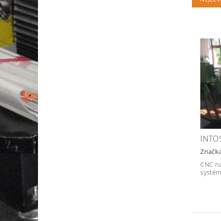
INTO
Značk
CNC ná
systé