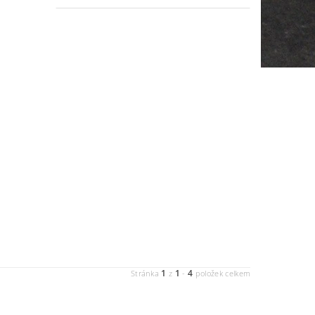
1
1
4
Stránka
z
-
položek celkem