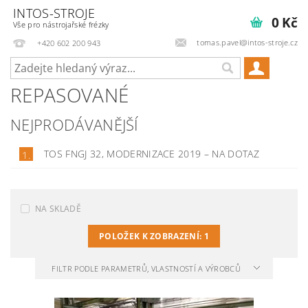
INTOS-STROJE
0 Kč
Vše pro nástrojařské frézky
tomas.pavel@intos-stroje.cz
+420 602 200 943
REPASOVANÉ
NEJPRODÁVANĚJŠÍ
TOS FNGJ 32, MODERNIZACE 2019
–
NA DOTAZ
1.
NA SKLADĚ
POLOŽEK K ZOBRAZENÍ:
1
FILTR PODLE PARAMETRŮ, VLASTNOSTÍ A VÝROBCŮ