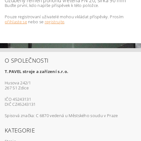
Ozubený řemen pohonu vřetena FN 20, šířka 90 mm
Buďte první, kdo napíše příspěvek k této položce.
Pouze registrovaní uživatelé mohou vkládat příspěvky. Prosím
přihlaste se
nebo se
registrujte
.
O SPOLEČNOSTI
T.PAVEL stroje a zařízení s.r.o.
Husova 242/1
267 51 Zdice
IČO 45243131
DIČ CZ45243131
Spisová značka: C 6870 vedená u Městského soudu v Praze
KATEGORIE