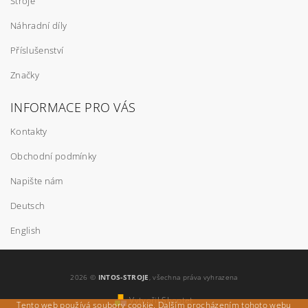
Stroje
Náhradní díly
Příslušenství
Značky
INFORMACE PRO VÁS
Kontakty
Obchodní podmínky
Napište nám
Deutsch
English
2026 ©
INTOS-STROJE
, všechna práva vyhrazena
Vytvořil Shoptet
Tento web používá soubory cookie. Dalším procházením tohoto webu