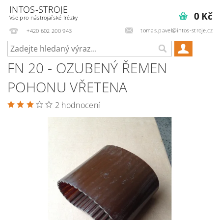
INTOS-STROJE
0 Kč
Vše pro nástrojařské frézky
tomas.pavel@intos-stroje.cz
+420 602 200 943
FN 20 - OZUBENÝ ŘEMEN
POHONU VŘETENA
2 hodnocení