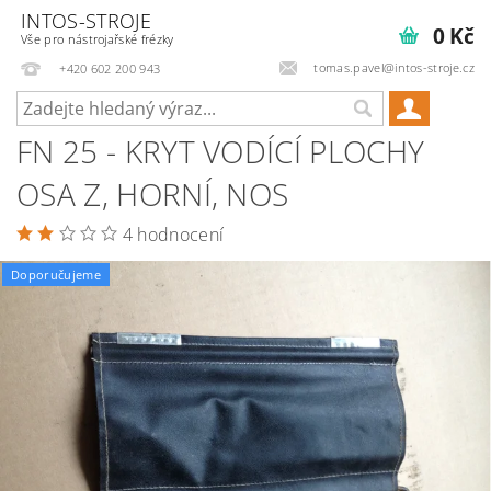
INTOS-STROJE
0 Kč
Vše pro nástrojařské frézky
tomas.pavel@intos-stroje.cz
+420 602 200 943
FN 25 - KRYT VODÍCÍ PLOCHY
OSA Z, HORNÍ, NOS
4 hodnocení
Doporučujeme