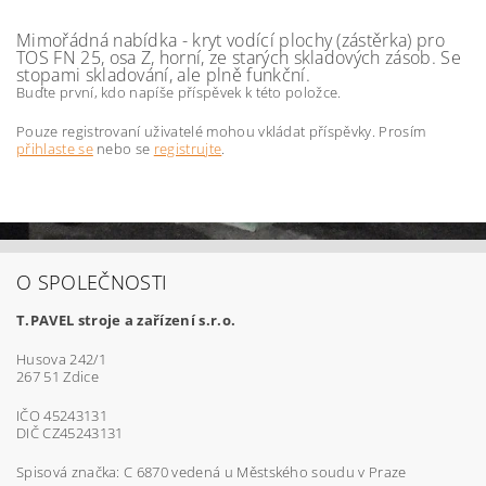
Mimořádná nabídka - kryt vodící plochy (zástěrka) pro
TOS FN 25, osa Z, horní, ze starých skladových zásob. Se
stopami skladování, ale plně funkční.
Buďte první, kdo napíše příspěvek k této položce.
Pouze registrovaní uživatelé mohou vkládat příspěvky. Prosím
přihlaste se
nebo se
registrujte
.
O SPOLEČNOSTI
T.PAVEL stroje a zařízení s.r.o.
Husova 242/1
267 51 Zdice
IČO 45243131
DIČ CZ45243131
Spisová značka: C 6870 vedená u Městského soudu v Praze