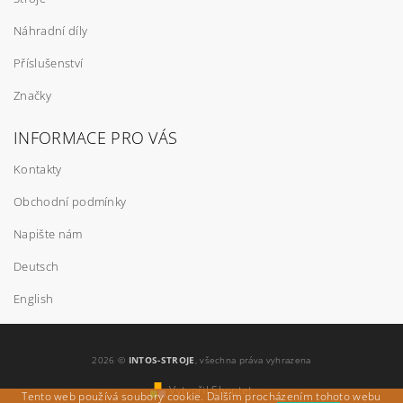
Náhradní díly
Příslušenství
Značky
INFORMACE PRO VÁS
Kontakty
Obchodní podmínky
Napište nám
Deutsch
English
2026 ©
INTOS-STROJE
, všechna práva vyhrazena
Vytvořil Shoptet
Tento web používá soubory cookie. Dalším procházením tohoto webu