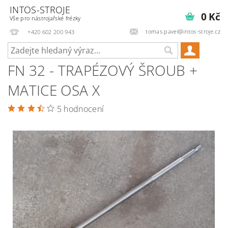
INTOS-STROJE
0 Kč
Vše pro nástrojařské frézky
tomas.pavel@intos-stroje.cz
+420 602 200 943
FN 32 - TRAPÉZOVÝ ŠROUB +
MATICE OSA X
5 hodnocení