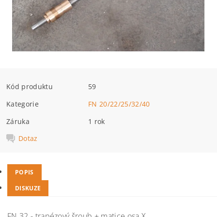
Kód produktu
59
Kategorie
FN 20/22/25/32/40
Záruka
1 rok
Dotaz
POPIS
DISKUZE
FN 32 - trapézový šroub + matice osa X