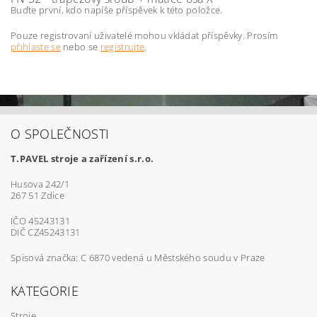
Buďte první, kdo napíše příspěvek k této položce.
Pouze registrovaní uživatelé mohou vkládat příspěvky. Prosím
přihlaste se
nebo se
registrujte
.
O SPOLEČNOSTI
T.PAVEL stroje a zařízení s.r.o.
Husova 242/1
267 51 Zdice
IČO 45243131
DIČ CZ45243131
Spisová značka: C 6870 vedená u Městského soudu v Praze
KATEGORIE
Stroje