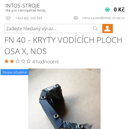
INTOS-STROJE
0 Kč
Vše pro nástrojařské frézky
tomas.pavel@intos-stroje.cz
+420 602 200 943
FN 40 - KRYTY VODÍCÍCH PLOCH
OSA X, NOS
4 hodnocení
Doporučujeme