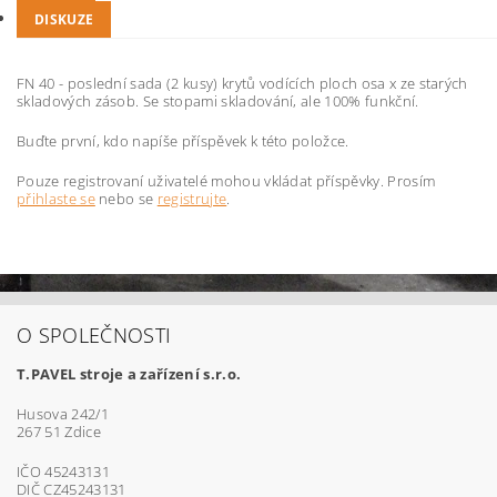
DISKUZE
FN 40 - poslední sada (2 kusy) krytů vodících ploch osa x ze starých
skladových zásob. Se stopami skladování, ale 100% funkční.
Buďte první, kdo napíše příspěvek k této položce.
Pouze registrovaní uživatelé mohou vkládat příspěvky. Prosím
přihlaste se
nebo se
registrujte
.
O SPOLEČNOSTI
T.PAVEL stroje a zařízení s.r.o.
Husova 242/1
267 51 Zdice
IČO 45243131
DIČ CZ45243131