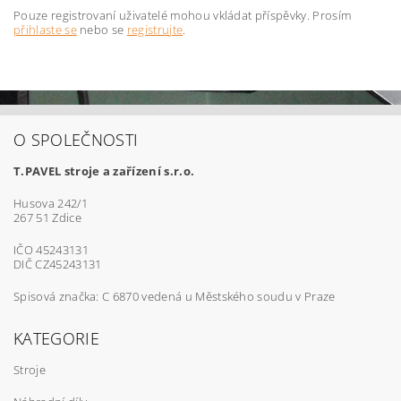
Pouze registrovaní uživatelé mohou vkládat příspěvky. Prosím
přihlaste se
nebo se
registrujte
.
O SPOLEČNOSTI
T.PAVEL stroje a zařízení s.r.o.
Husova 242/1
267 51 Zdice
IČO 45243131
DIČ CZ45243131
Spisová značka: C 6870 vedená u Městského soudu v Praze
KATEGORIE
Stroje