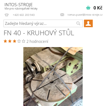
INTOS-STROJE
0 Kč
Vše pro nástrojařské frézky
tomas.pavel@intos-stroje.cz
+420 602 200 943
FN 40 - KRUHOVÝ STŮL
2 hodnocení