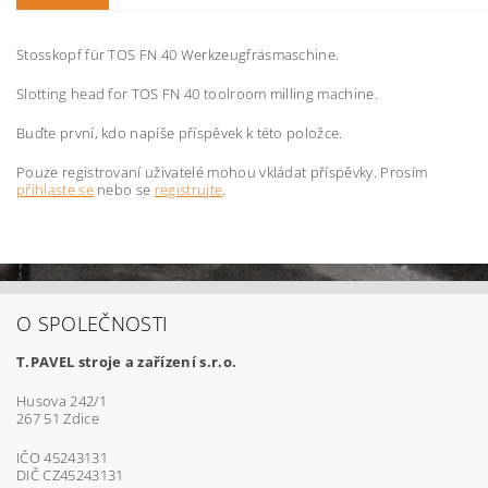
Stosskopf für TOS FN 40 Werkzeugfräsmaschine.
Slotting head for TOS FN 40 toolroom milling machine.
Buďte první, kdo napíše příspěvek k této položce.
Pouze registrovaní uživatelé mohou vkládat příspěvky. Prosím
přihlaste se
nebo se
registrujte
.
O SPOLEČNOSTI
T.PAVEL stroje a zařízení s.r.o.
Husova 242/1
267 51 Zdice
IČO 45243131
DIČ CZ45243131