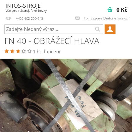
INTOS-STROJE
0 Kč
Vše pro nástrojařské frézky
tomas.pavel@intos-stroje.cz
+420 602 200 943
FN 40 - OBRÁŽECÍ HLAVA
1 hodnocení