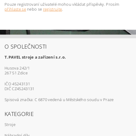
Pouze registrovaní uživatelé mohou vkládat příspěvky. Prosím
přihlaste se
nebo se
registrujte
.
O SPOLEČNOSTI
T.PAVEL stroje a zařízení s.r.o.
Husova 242/1
267 51 Zdice
IČO 45243131
DIČ CZ45243131
Spisová značka: C 6870 vedená u Městského soudu v Praze
KATEGORIE
Stroje
Náhradní díly