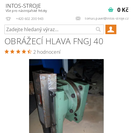
INTOS-STROJE
0 Kč
Vše pro nástrojařské frézky
tomas.pavel@intos-stroje.cz
+420 602 200 943
OBRÁŽECÍ HLAVA FNGJ 40
2 hodnocení