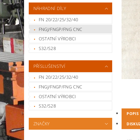
NÁHRADNÍ DÍLY
FN 20/22/25/32/40
FNGJ/FNGP/FNG CNC
OSTATNÍ VÝROBCI
S32/S28
PŘÍSLUŠENSTVÍ
FN 20/22/25/32/40
FNGJ/FNGP/FNG CNC
OSTATNÍ VÝROBCI
S32/S28
POPIS
ZNAČKY
DISKU