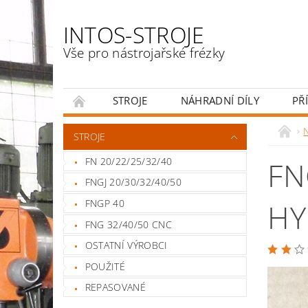
INTOS-STROJE
Vše pro nástrojařské frézky
STROJE
NÁHRADNÍ DÍLY
PŘ
ENGLISH
N
STROJE
FN 20/22/25/32/40
FN
FNGJ 20/30/32/40/50
FNGP 40
HY
FNG 32/40/50 CNC
OSTATNÍ VÝROBCI
POUŽITÉ
REPASOVANÉ