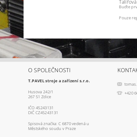
Talířov
Buďte prv
Pouze reg
O SPOLEČNOSTI
KONTA
T.PAVEL stroje a zařízení s.r.o.
tomas.
Husova 242/1
+420 6
267 51 Zdice
IČO 45243131
DIČ CZ45243131
Spisová značka: C 6870 vedená u
Městského soudu v Praze