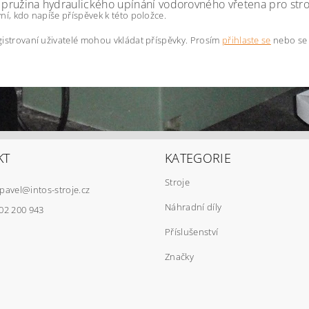
á pružina hydraulického upínání vodorovného vřetena pro s
ní, kdo napíše příspěvek k této položce.
istrovaní uživatelé mohou vkládat příspěvky. Prosím
přihlaste se
nebo s
KT
KATEGORIE
Stroje
pavel
@
intos-stroje.cz
Náhradní díly
02 200 943
Příslušenství
Značky