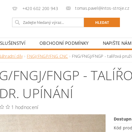
tomas.pavel@intos-stroje.cz
+420 602 200 943
ÍSLUŠENSTVÍ
OBCHODNÍ PODMÍNKY
NAPIŠTE NÁM
áhradní díly
FNGJ/FNGP/FNG CNC
FNG/FNGJ/FNGP - talířová pruži
G/FNGJ/FNGP - TALÍŘ
DR. UPÍNÁNÍ
1 hodnocení
Dostupn
Kód pro