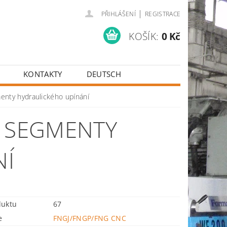
|
PŘIHLÁŠENÍ
REGISTRACE
KOŠÍK:
0 Kč
KONTAKTY
DEUTSCH
nty hydraulického upínání
- SEGMENTY
NÍ
duktu
67
e
FNGJ/FNGP/FNG CNC