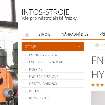
INTOS-STROJE
Vše pro nástrojařské frézky
STROJE
NÁHRADNÍ DÍLY
PŘ
ENGLISH
N
STROJE
FN 20/22/25/32/40
FN
FNGJ 20/30/32/40/50
FNGP 40
HY
FNG 32/40/50 CNC
OSTATNÍ VÝROBCI
POUŽITÉ
REPASOVANÉ