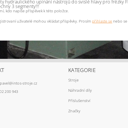
y hydraulického upínání nástrojů do svislé hlavy pro frézk
echny 3 segmenty!!!
ní, kdo napíše příspěvek k této položce.
istrovaní uživatelé mohou vkládat příspěvky. Prosím
přihlaste se
nebo s
KT
KATEGORIE
Stroje
pavel
@
intos-stroje.cz
Náhradní díly
02 200 943
Příslušenství
Značky