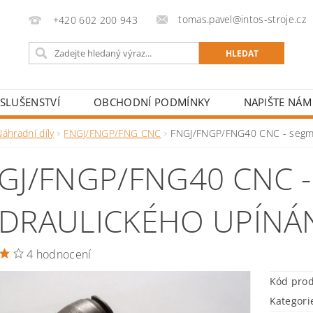
tomas.pavel@intos-stroje.cz
+420 602 200 943
ÍSLUŠENSTVÍ
OBCHODNÍ PODMÍNKY
NAPIŠTE NÁM
áhradní díly
FNGJ/FNGP/FNG CNC
FNGJ/FNGP/FNG40 CNC - segme
GJ/FNGP/FNG40 CNC 
DRAULICKÉHO UPÍNÁ
4 hodnocení
Kód pro
Kategori