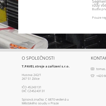
Segment
vždy vš
Buďte prv
Pouze reg
O SPOLEČNOSTI
KONTA
T.PAVEL stroje a zařízení s.r.o.
tomas.
Husova 242/1
+420 6
267 51 Zdice
IČO 45243131
DIČ CZ45243131
Spisová značka: C 6870 vedená u
Městského soudu v Praze