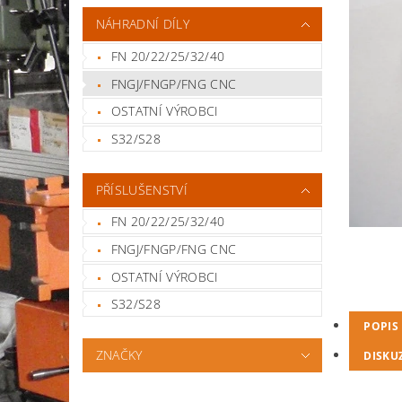
NÁHRADNÍ DÍLY
FN 20/22/25/32/40
FNGJ/FNGP/FNG CNC
OSTATNÍ VÝROBCI
S32/S28
PŘÍSLUŠENSTVÍ
FN 20/22/25/32/40
FNGJ/FNGP/FNG CNC
OSTATNÍ VÝROBCI
S32/S28
POPIS
ZNAČKY
DISKU