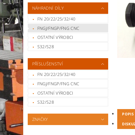
NÁHRADNÍ DÍLY
FN 20/22/25/32/40
FNGJ/FNGP/FNG CNC
OSTATNÍ VÝROBCI
S32/S28
PŘÍSLUŠENSTVÍ
FN 20/22/25/32/40
FNGJ/FNGP/FNG CNC
OSTATNÍ VÝROBCI
S32/S28
POPIS
ZNAČKY
DISKU