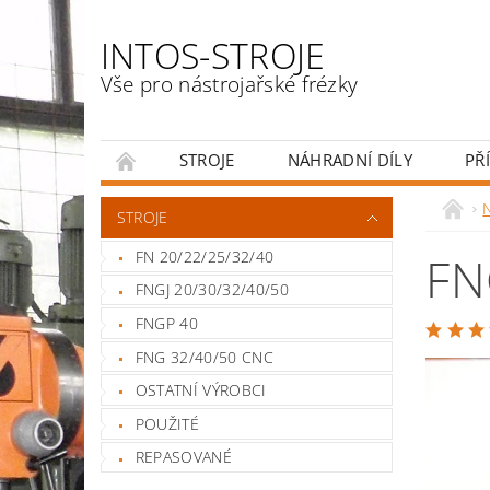
INTOS-STROJE
Vše pro nástrojařské frézky
STROJE
NÁHRADNÍ DÍLY
PŘ
ENGLISH
N
STROJE
FN 20/22/25/32/40
FN
FNGJ 20/30/32/40/50
FNGP 40
FNG 32/40/50 CNC
OSTATNÍ VÝROBCI
POUŽITÉ
REPASOVANÉ