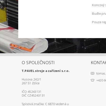
Koncový s
Buďte prv
Pouze reg
O SPOLEČNOSTI
KONTA
T.PAVEL stroje a zařízení s.r.o.
tomas.
Husova 242/1
+420 6
267 51 Zdice
IČO 45243131
DIČ CZ45243131
Spisová značka: C 6870 vedená u