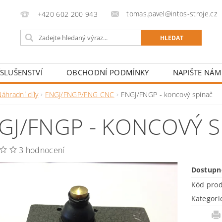
tomas.pavel@intos-stroje.cz
+420 602 200 943
ÍSLUŠENSTVÍ
OBCHODNÍ PODMÍNKY
NAPIŠTE NÁM
áhradní díly
FNGJ/FNGP/FNG CNC
FNGJ/FNGP - koncový spínač
GJ/FNGP - KONCOVÝ S
3 hodnocení
Dostupn
Kód pro
Kategori