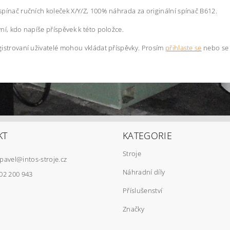
pínač ručních koleček X/Y/Z, 100% náhrada za originální spínač B612.
ní, kdo napíše příspěvek k této položce.
istrovaní uživatelé mohou vkládat příspěvky. Prosím
přihlaste se
nebo s
KT
KATEGORIE
Stroje
pavel
@
intos-stroje.cz
Náhradní díly
02 200 943
Příslušenství
Značky