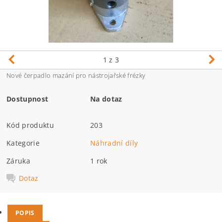
1
z 3
Nové čerpadlo mazání pro nástrojařské frézky
Dostupnost
Na dotaz
Kód produktu
203
Kategorie
Náhradní díly
Záruka
1 rok
Dotaz
POPIS