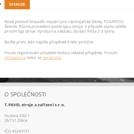
DISKUZE
Nové pístové čerpadlo mazání pro nástrojařské frézky TOS/INTOS
Žebrák. Různá provedení podle typu stroje. V případě zájmu sdělte
prosím typ stroje. Výroba na zakázku, dodací lhůta 2-3 týdny.
Buďte první, kdo napíše příspěvek k této položce.
Pouze registrovaní uživatelé mohou vkládat příspěvky. Prosím
přihlaste se
nebo se
registrujte
.
O SPOLEČNOSTI
T.PAVEL stroje a zařízení s.r.o.
Husova 242/1
267 51 Zdice
IČO 45243131