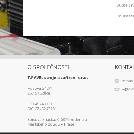
Buďte prv
Pouze reg
O SPOLEČNOSTI
KONTA
T.PAVEL stroje a zařízení s.r.o.
tomas.
Husova 242/1
+420 6
267 51 Zdice
IČO 45243131
DIČ CZ45243131
Spisová značka: C 6870 vedená u
Městského soudu v Praze