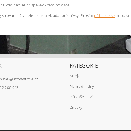
ní, kdo napíše příspěvek k této položce.
istrovaní uživatelé mohou vkládat příspěvky. Prosím
přihlaste se
nebo s
KT
KATEGORIE
Stroje
pavel
@
intos-stroje.cz
Náhradní díly
02 200 943
Příslušenství
Značky