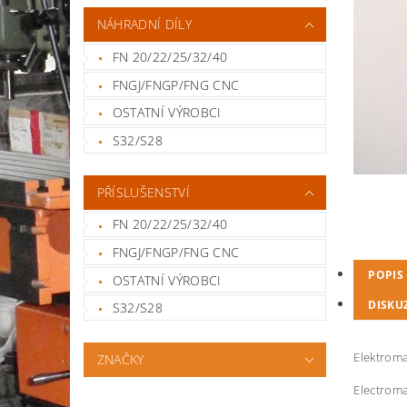
NÁHRADNÍ DÍLY
FN 20/22/25/32/40
FNGJ/FNGP/FNG CNC
OSTATNÍ VÝROBCI
S32/S28
PŘÍSLUŠENSTVÍ
FN 20/22/25/32/40
FNGJ/FNGP/FNG CNC
POPIS
OSTATNÍ VÝROBCI
DISKU
S32/S28
Elektrom
ZNAČKY
Electroma