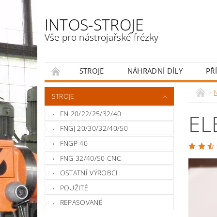
INTOS-STROJE
Vše pro nástrojařské frézky
STROJE
NÁHRADNÍ DÍLY
PŘ
ENGLISH
N
STROJE
FN 20/22/25/32/40
EL
FNGJ 20/30/32/40/50
FNGP 40
FNG 32/40/50 CNC
OSTATNÍ VÝROBCI
POUŽITÉ
REPASOVANÉ