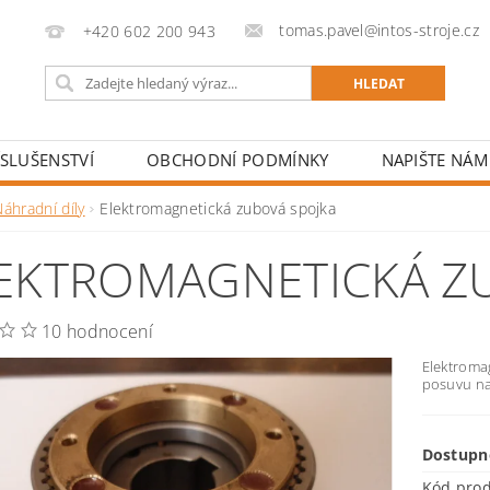
tomas.pavel@intos-stroje.cz
+420 602 200 943
ÍSLUŠENSTVÍ
OBCHODNÍ PODMÍNKY
NAPIŠTE NÁM
áhradní díly
Elektromagnetická zubová spojka
EKTROMAGNETICKÁ Z
10 hodnocení
Elektroma
posuvu na
Dostupn
Kód pro