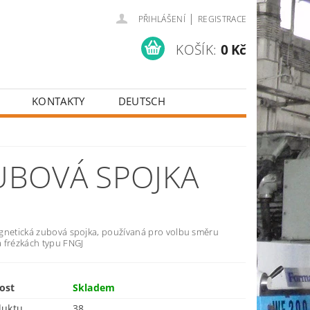
|
PŘIHLÁŠENÍ
REGISTRACE
KOŠÍK:
0 Kč
KONTAKTY
DEUTSCH
UBOVÁ SPOJKA
gnetická zubová spojka, používaná pro volbu směru
 frézkách typu FNGJ
ost
Skladem
duktu
38