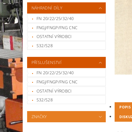
NÁHRADNÍ DÍLY
FN 20/22/25/32/40
FNGJ/FNGP/FNG CNC
OSTATNÍ VÝROBCI
S32/S28
PŘÍSLUŠENSTVÍ
FN 20/22/25/32/40
FNGJ/FNGP/FNG CNC
OSTATNÍ VÝROBCI
S32/S28
POPIS
ZNAČKY
DISKU