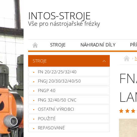
INTOS-STROJE
Vše pro nástrojařské frézky
STROJE
NÁHRADNÍ DÍLY
PŘ
ENGLISH
N
STROJE
FN 20/22/25/32/40
FN
FNGJ 20/30/32/40/50
FNGP 40
LA
FNG 32/40/50 CNC
OSTATNÍ VÝROBCI
POUŽITÉ
REPASOVANÉ