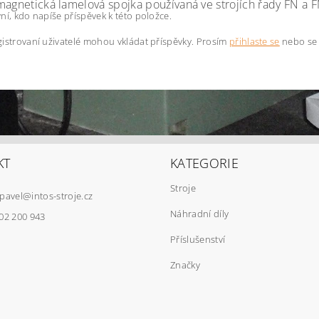
magnetická lamelová spojka používaná ve strojích řady FN a 
ní, kdo napíše příspěvek k této položce.
istrovaní uživatelé mohou vkládat příspěvky. Prosím
přihlaste se
nebo s
KT
KATEGORIE
Stroje
pavel
@
intos-stroje.cz
Náhradní díly
02 200 943
Příslušenství
Značky