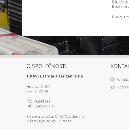
Elektro
Buďte prv
Pouze reg
O SPOLEČNOSTI
KONTA
T.PAVEL stroje a zařízení s.r.o.
tomas.
Husova 242/1
+420 6
267 51 Zdice
IČO 45243131
DIČ CZ45243131
Spisová značka: C 6870 vedená u
Městského soudu v Praze