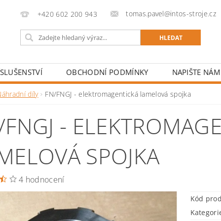
tomas.pavel@intos-stroje.cz
+420 602 200 943
ÍSLUŠENSTVÍ
OBCHODNÍ PODMÍNKY
NAPIŠTE NÁM
áhradní díly
FN/FNGJ - elektromagentická lamelová spojka
/FNGJ - ELEKTROMAG
MELOVÁ SPOJKA
4 hodnocení
Kód pro
Kategori