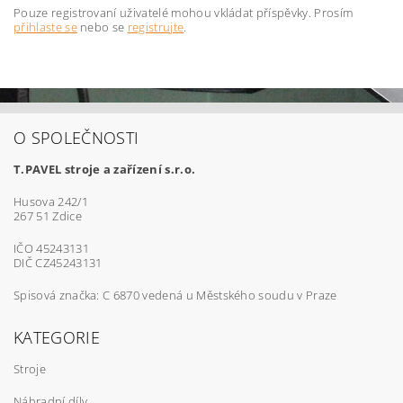
Pouze registrovaní uživatelé mohou vkládat příspěvky. Prosím
přihlaste se
nebo se
registrujte
.
O SPOLEČNOSTI
T.PAVEL stroje a zařízení s.r.o.
Husova 242/1
267 51 Zdice
IČO 45243131
DIČ CZ45243131
Spisová značka: C 6870 vedená u Městského soudu v Praze
KATEGORIE
Stroje
Náhradní díly