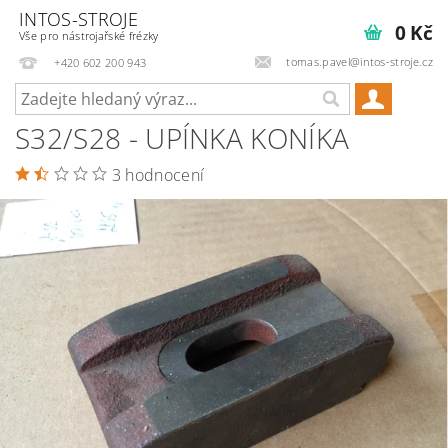
INTOS-STROJE
0 Kč
Vše pro nástrojařské frézky
tomas.pavel@intos-stroje.cz
+420 602 200 943
S32/S28 - UPÍNKA KONÍKA
3 hodnocení