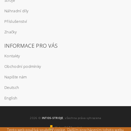
Stroje
Náhradní díly
Příslušenství
Značky
INFORMACE PRO VÁS
Kontakty
Obchodní podmínky
Napište nám
Deutsch
English
2026 ©
INTOS-STROJE
, všechna práva vyhrazena
Vytvořil Shoptet
Tento web používá soubory cookie. Dalším procházením tohoto webu