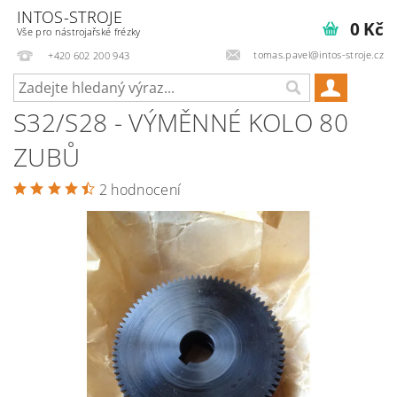
INTOS-STROJE
0 Kč
Vše pro nástrojařské frézky
tomas.pavel@intos-stroje.cz
+420 602 200 943
S32/S28 - VÝMĚNNÉ KOLO 80
ZUBŮ
2 hodnocení