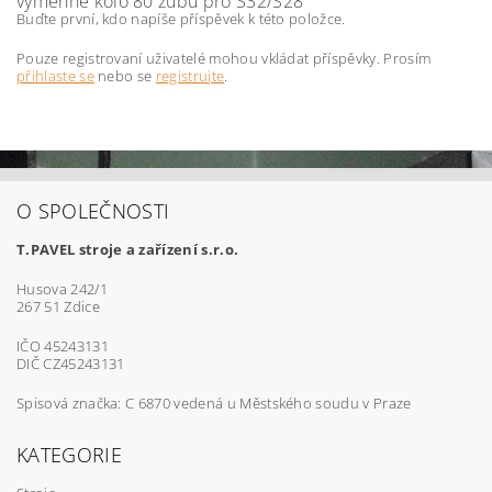
výměnné kolo 80 zubů pro S32/S28
Buďte první, kdo napíše příspěvek k této položce.
Pouze registrovaní uživatelé mohou vkládat příspěvky. Prosím
přihlaste se
nebo se
registrujte
.
O SPOLEČNOSTI
T.PAVEL stroje a zařízení s.r.o.
Husova 242/1
267 51 Zdice
IČO 45243131
DIČ CZ45243131
Spisová značka: C 6870 vedená u Městského soudu v Praze
KATEGORIE