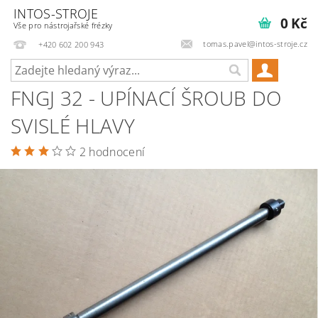
INTOS-STROJE
0 Kč
Vše pro nástrojařské frézky
tomas.pavel@intos-stroje.cz
+420 602 200 943
FNGJ 32 - UPÍNACÍ ŠROUB DO
SVISLÉ HLAVY
2 hodnocení