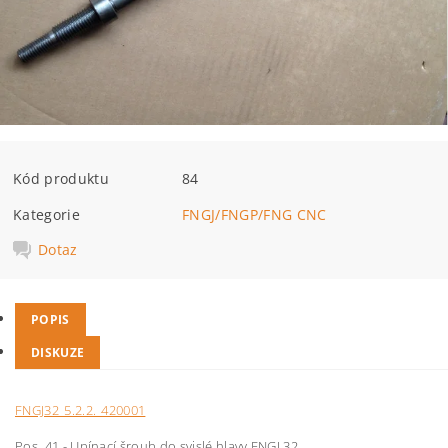
Kód produktu
84
Kategorie
FNGJ/FNGP/FNG CNC
Dotaz
POPIS
DISKUZE
FNGJ32_5.2.2._420001
Pos. 41 - Upínací šroub do svislé hlavy FNGJ 32