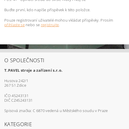
Buďte první, kdo napíše příspěvek k této položce.
Pouze registrovaní uživatelé mohou vkládat příspěvky. Prosím
přihlaste se
nebo se
registrujte
.
O SPOLEČNOSTI
T.PAVEL stroje a zařízení s.r.o.
Husova 242/1
267 51 Zdice
IČO 45243131
DIČ CZ45243131
Spisová značka: C 6870 vedená u Městského soudu v Praze
KATEGORIE